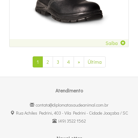
Saiba
1
2
3
4
»
Última
Atendimento
contato@diplomatasaudeanimal.com.br
Rua Achiles Pedrini, 403 - Vila Pedrini - Cidade Joaçaba / SC
(49) 3522 1562